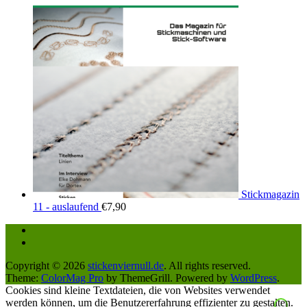
Stickmagazin
11 - auslaufend
€
7,90
Copyright © 2026
stickenviernull.de
. All rights reserved.
Theme:
ColorMag Pro
by ThemeGrill. Powered by
WordPress
.
Cookies sind kleine Textdateien, die von Websites verwendet
werden können, um die Benutzererfahrung effizienter zu gestalten.