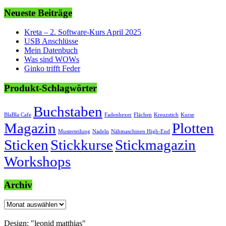
Neueste Beiträge
Kreta – 2. Software-Kurs April 2025
USB Anschlüsse
Mein Datenbuch
Was sind WOWs
Ginko trifft Feder
Produkt-Schlagwörter
Buchstaben
BlaBla Cafe
Fadenhexer
Flächen
Kreuzstich
Kurse
Magazin
Plotten
Musterteilung
Nadeln
Nähmaschinen High-End
Sticken
Stickkurse
Stickmagazin
Workshops
Archiv
Archiv
Design: "leonid matthias"