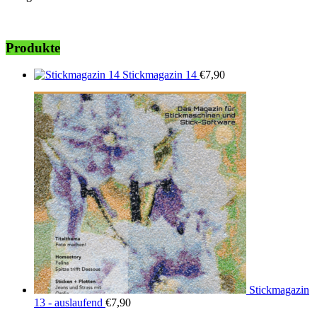
Produkte
Stickmagazin 14
€
7,90
Stickmagazin
13 - auslaufend
€
7,90