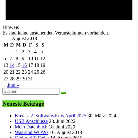
Hinweis
Es sind keine anstehenden Veranstaltungen vorhanden.
August 2018
M
D
M
D
F
S
S
1
2
3
4
5
6
7
8
9
10
11
12
13
14
15
16
17
18
19
20
21
22
23
24
25
26
27
28
29
30
31
Juni »
Neueste Beiträge
Kreta – 2. Software-Kurs April 2025
30. März 2024
USB Anschlüsse
28. Juni 2022
Mein Datenbuch
18. Juni 2020
Was sind WOWs
16. August 2018
Ginko trifft Feder
14. August 2018