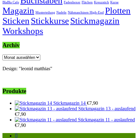
Buchstaben
BlaBla Cafe
Fadenhexer
Flächen
Kreuzstich
Kurse
Magazin
Plotten
Musterteilung
Nadeln
Nähmaschinen High-End
Sticken
Stickkurse
Stickmagazin
Workshops
Archiv
Archiv
Design: "leonid matthias"
Produkte
Stickmagazin 14
€
7,90
Stickmagazin 13 - auslaufend
€
7,90
Stickmagazin 11 - auslaufend
€
7,90